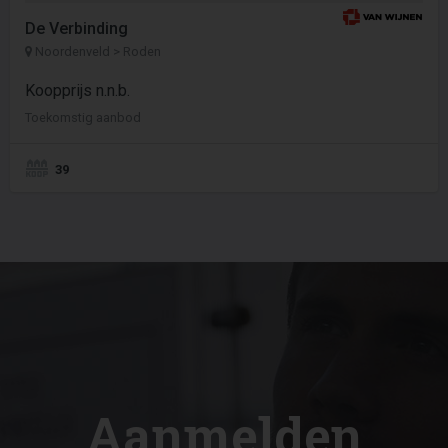
De Verbinding
Noordenveld > Roden
Koopprijs n.n.b.
Toekomstig aanbod
39
Aanmelden