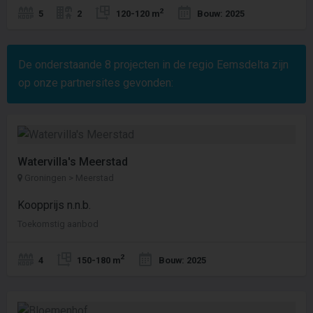
2
5
2
120-120 m
Bouw: 2025
De onderstaande
8
projecten in de regio Eemsdelta zijn
op onze partnersites gevonden:
Watervilla's Meerstad
Groningen > Meerstad
Koopprijs n.n.b.
Toekomstig aanbod
2
4
150-180 m
Bouw: 2025